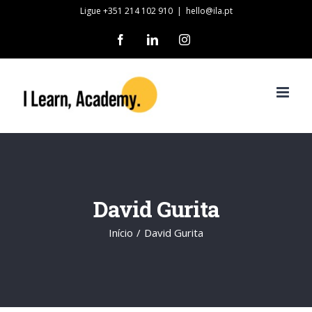
Skip
Ligue +351 214 102 910
|
hello@ila.pt
to
Facebook
LinkedIn
Instagram
content
David Gurita
Início
/
David Gurita