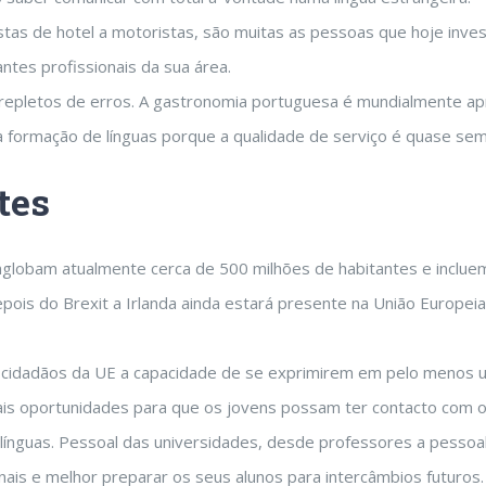
stas de hotel a motoristas, são muitas as pessoas que hoje inv
ntes profissionais da sua área.
 repletos de erros. A gastronomia portuguesa é mundialmente ap
 formação de línguas porque a qualidade de serviço é quase se
tes
lobam atualmente cerca de 500 milhões de habitantes e incluem 
pois do Brexit a Irlanda ainda estará presente na União Europei
cidadãos da UE a capacidade de se exprimirem em pelo menos um
 oportunidades para que os jovens possam ter contacto com out
nguas. Pessoal das universidades, desde professores a pessoal 
onais e melhor preparar os seus alunos para intercâmbios futuros.