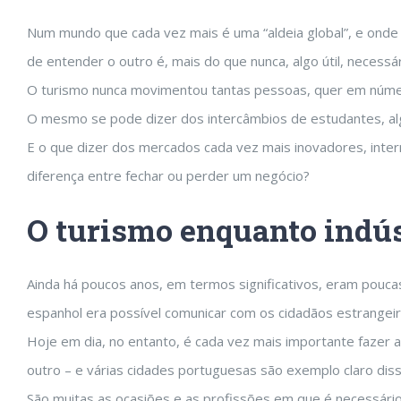
Num mundo que cada vez mais é uma “aldeia global”, e onde 
de entender o outro é, mais do que nunca, algo útil, necessár
O turismo nunca movimentou tantas pessoas, quer em número 
O mesmo se pode dizer dos intercâmbios de estudantes, alg
E o que dizer dos mercados cada vez mais inovadores, inte
diferença entre fechar ou perder um negócio?
O turismo enquanto indús
Ainda há poucos anos, em termos significativos, eram pouca
espanhol era possível comunicar com os cidadãos estrangeir
Hoje em dia, no entanto, é cada vez mais importante fazer a
outro – e várias cidades portuguesas são exemplo claro dis
São muitas as ocasiões e as profissões em que é necessário