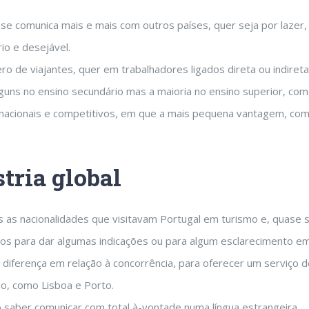
se comunica mais e mais com outros países, quer seja por lazer,
io e desejável.
de viajantes, quer em trabalhadores ligados direta ou indireta
uns no ensino secundário mas a maioria no ensino superior, co
rnacionais e competitivos, em que a mais pequena vantagem, com
tria global
s as nacionalidades que visitavam Portugal em turismo e, quase 
os para dar algumas indicações ou para algum esclarecimento em 
 diferença em relação à concorrência, para oferecer um serviço d
so, como Lisboa e Porto.
 saber comunicar com total à-vontade numa língua estrangeira.