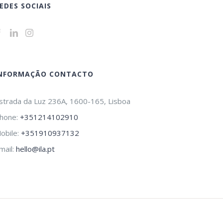
EDES SOCIAIS
NFORMAÇÃO CONTACTO
strada da Luz 236A, 1600-165, Lisboa
hone:
+351214102910
obile:
+351910937132
mail:
hello@ila.pt