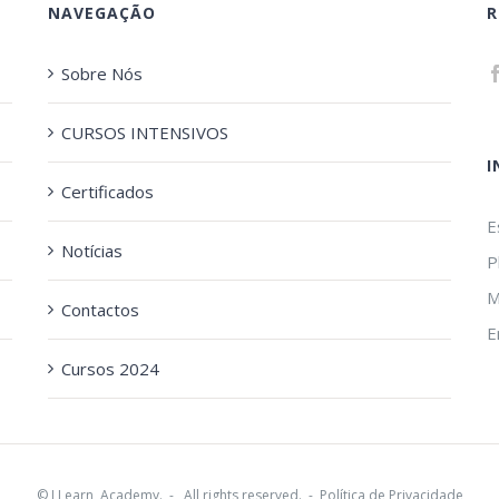
NAVEGAÇÃO
R
Sobre Nós
CURSOS INTENSIVOS
I
Certificados
E
Notícias
P
M
Contactos
E
Cursos 2024
©
I Learn, Academy.
- All rights reserved. -
Política de Privacidade