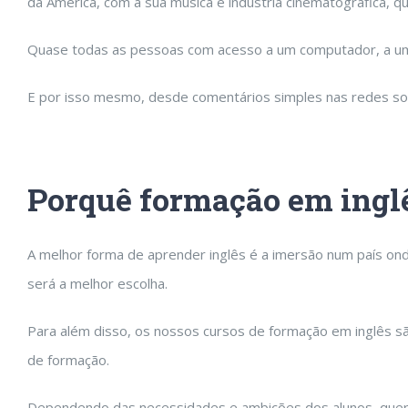
da América, com a sua música e indústria cinematográfica, q
Quase todas as pessoas com acesso a um computador, a uma te
E por isso mesmo, desde comentários simples nas redes socia
Porquê formação em ingl
A melhor forma de aprender inglês é a imersão num país ond
será a melhor escolha.
Para além disso, os nossos cursos de formação em inglês 
de formação.
Dependendo das necessidades e ambições dos alunos, quer s