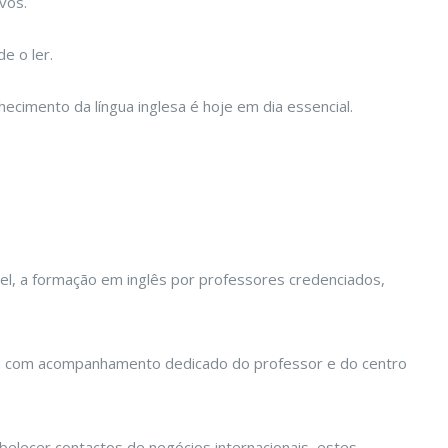
vos.
e o ler.
ecimento da língua inglesa é hoje em dia essencial.
el, a formação em inglês por professores credenciados,
tam com acompanhamento dedicado do professor e do centro
elecer contactos de negócios internacionais, estes