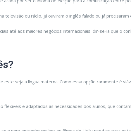
ue acaba por ser o idioma de eleição para a comunicação entre po
levisão ou rádio, já ouviram o inglês falado ou já precisaram d
is até aos maiores negócios internacionais, dir-se-ia que o conh
ês?
e este seja a língua materna. Como essa opção raramente é viáv
são flexíveis e adaptados às necessidades dos alunos, que con
eja para entender melhor os filmes de Hollywood ou para estab