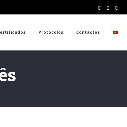
Facebook
LinkedIn
Inst
ertificados
Protocolos
Contactos
ês