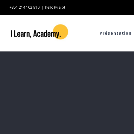
Skip
+351 214 102 910
|
hello@ila.pt
to
content
Présentation