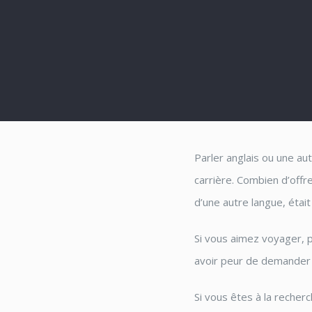
Parler anglais ou une au
carrière. Combien d’offre
d’une autre langue, était
Si vous aimez voyager, p
avoir peur de demander 
Si vous êtes à la recher