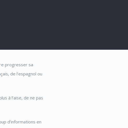
ire progresser sa
nçais, de l’espagnol ou
lus à l’aise, de ne pas
oup d’informations en