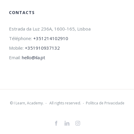
CONTACTS
Estrada da Luz 236A, 1600-165, Lisboa
Téléphone:
+351214102910
Mobile:
+351910937132
Email:
hello@ila.pt
©
I Learn, Academy.
- All rights reserved. -
Política de Privacidade
Facebook
LinkedIn
Instagram