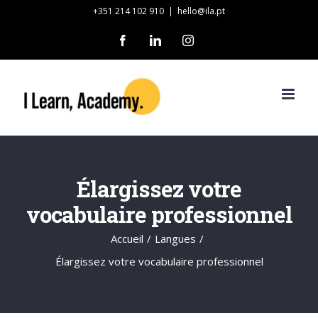
Skip
+351 214 102 910
|
hello@ila.pt
to
Facebook
LinkedIn
Instagram
content
Élargissez votre
vocabulaire professionnel
Accueil
/
Langues
/
Élargissez votre vocabulaire professionnel