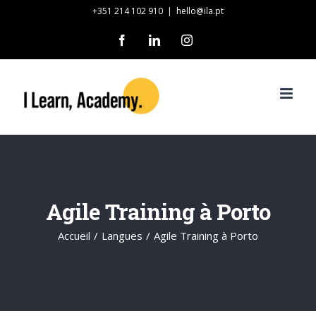
Skip
+351 214 102 910
|
hello@ila.pt
to
Facebook
LinkedIn
Instagram
content
Agile Training à Porto
Accueil
/
Langues
/
Agile Training à Porto